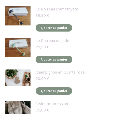
Le Rouleau d'Améthyste
39,90
€
Ajouter au panier
Le Rouleau de Jade
29,90
€
Ajouter au panier
Champignon en Quartz rose
20,00
€
Ajouter au panier
Stylet acupression
35,00
€