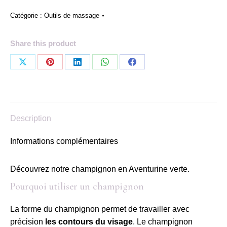
Champignon
en
Catégorie :
Outils de massage
Aventurine
verte
Share this product
Partager
Partager
Partager
Partager
Partager
sur
sur
sur
sur
sur
X
Pinterest
LinkedIn
WhatsApp
Facebook
Description
Informations complémentaires
Découvrez notre champignon en Aventurine verte.
Pourquoi utiliser un champignon
La forme du champignon permet de travailler avec
précision
les contours du visage
. Le champignon