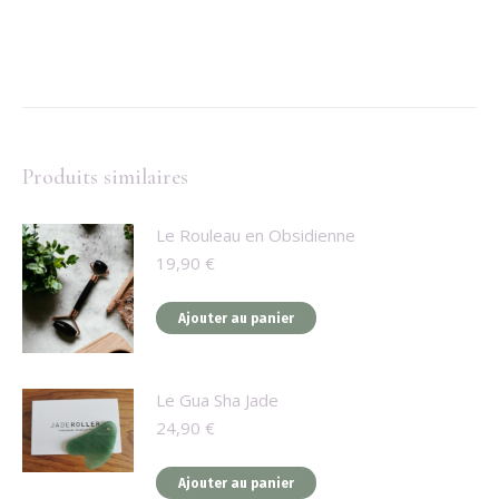
Produits similaires
Le Rouleau en Obsidienne
19,90
€
Ajouter au panier
Le Gua Sha Jade
24,90
€
Ajouter au panier