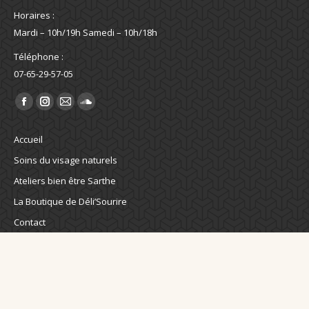
Horaires :
Mardi – 10h/19h Samedi – 10h/18h
Téléphone :
07-65-29-57-05
Trouvez nous sur :
La
La
La
La
page
page
page
page
Accueil
Facebook
Instagram
E-
SoundCloud
Soins du visage naturels
s'ouvre
s'ouvre
mail
s'ouvre
Ateliers bien être Sarthe
dans
dans
s'ouvre
dans
une
une
dans
une
La Boutique de Déli’Sourire
nouvelle
nouvelle
une
nouvelle
Contact
fenêtre
fenêtre
nouvelle
fenêtre
Le Blog de Déli’Sourire
fenêtre
Politique de confidentialité
Conditions générales de vente
Mentions légales